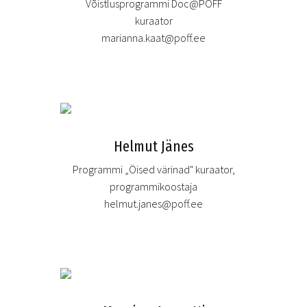
Võistlusprogrammi Doc@PÖFF
kuraator
marianna.kaat@poff.ee
Helmut Jänes
Programmi „Öised värinad" kuraator,
programmikoostaja
helmut.janes@poff.ee