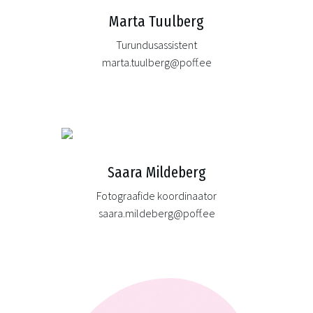
Marta Tuulberg
Turundusassistent
marta.tuulberg@poff.ee
Saara Mildeberg
Fotograafide koordinaator
saara.mildeberg@poff.ee