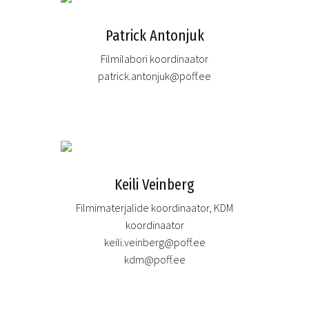
Patrick Antonjuk
Filmilabori koordinaator
patrick.antonjuk@poff.ee
Keili Veinberg
Filmimaterjalide koordinaator, KDM
koordinaator
keili.veinberg@poff.ee
kdm@poff.ee