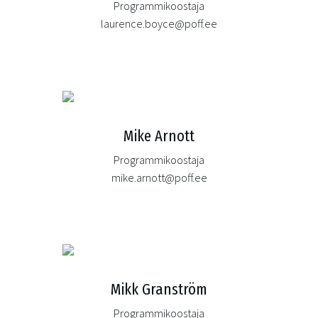
Programmikoostaja
laurence.boyce@poff.ee
Mike Arnott
Programmikoostaja
mike.arnott@poff.ee
Mikk Granström
Programmikoostaja