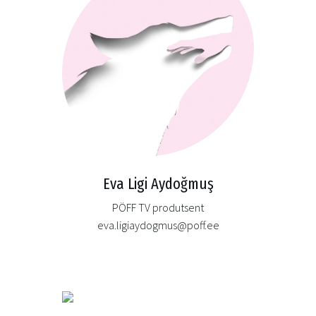
Eva Ligi Aydoğmuş
PÖFF TV produtsent
eva.ligiaydogmus@poff.ee