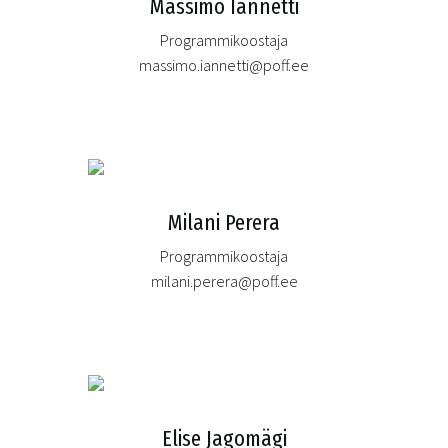
Massimo Iannetti
Programmikoostaja
massimo.iannetti@poff.ee
Milani Perera
Programmikoostaja
milani.perera@poff.ee
Elise Jagomägi