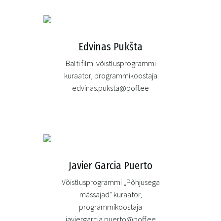
Edvinas Pukšta
Balti filmi võistlusprogrammi
kuraator, programmikoostaja
edvinas.puksta@poff.ee
Javier Garcia Puerto
Võistlusprogrammi „Põhjusega
mässajad" kuraator,
programmikoostaja
javiergarcia.puerto@poff.ee