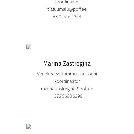
koordinaator
tiit.tuumalu@poff.ee
+372 516 4204
Marina Zastrogina
Venekeelse kommunikatsiooni
koordinaator
marina.zastrogina@poff.ee
+372 5688 6396