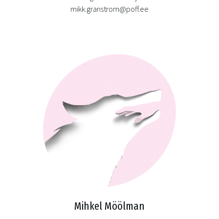
mikk.granstrom@poff.ee
Mihkel Möölman