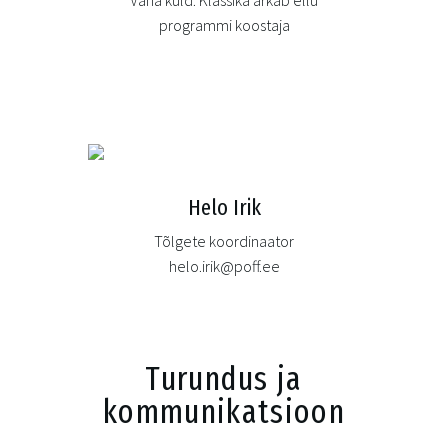
"Vana kuld. Klassika ärkab ellu"
programmi koostaja
Helo Irik
Tõlgete koordinaator
helo.irik@poff.ee
Turundus ja
kommunikatsioon