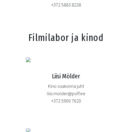
+372 5883 8238
Filmilabor ja kinod
Liisi Mölder
Kino osakonna juht
liisi.molder@poff.ee
+372 5900 7620