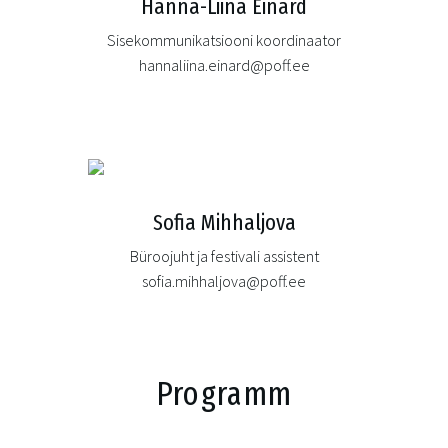
Hanna-Liina Einard
Sisekommunikatsiooni koordinaator
hannaliina.einard@poff.ee
Sofia Mihhaljova
Büroojuht ja festivali assistent
sofia.mihhaljova@poff.ee
Programm