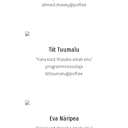
ahmed.shawky@poff.ee
Tiit Tuumalu
"Vana kuld. Klassika ärkab ellu"
programmi koostaja
tiit.tuumalu@poff.ee
Eva Näripea