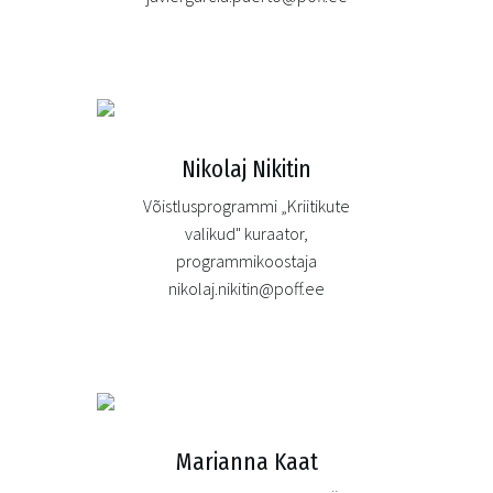
Nikolaj Nikitin
Võistlusprogrammi „Kriitikute
valikud" kuraator,
programmikoostaja
nikolaj.nikitin@poff.ee
Marianna Kaat