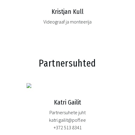
Kristjan Kull
Videograaf ja monteerija
Partnersuhted
Katri Gailit
Partnersuhete juht
katri.gailit@poff.ee
+372 513 8341