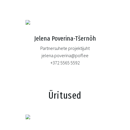
Jelena Poverina-Tšernõh
Partnersuhete projektijuht
jelena.poverina@poff.ee
+372 5565 5592
Üritused