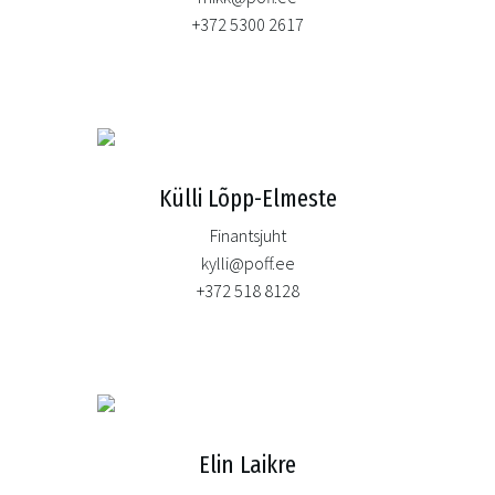
+372 5300 2617
Külli Lõpp-Elmeste
Finantsjuht
kylli@poff.ee
+372 518 8128
Elin Laikre