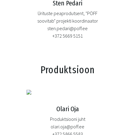
Sten Pedari
Ürituste peaprodutsent, "PÖFF
soovitab" projekti koordinaator
sten.pedari@poff.ee
+372 5669 5151
Produktsioon
Olari Oja
Produktsiooni juht
olari.oja@poff.ee
+372 5866 5583