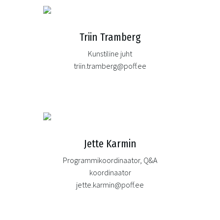
Triin Tramberg
Kunstiline juht
triin.tramberg@poff.ee
Jette Karmin
Programmikoordinaator, Q&A
koordinaator
jette.karmin@poff.ee