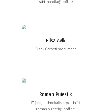
kairi.mandla@poff.ee
Elisa Avik
Black Carpeti produtsent
Roman Puiestik
IT-juht, andmekaitse spetsialist
roman.puiestik@poff.ee