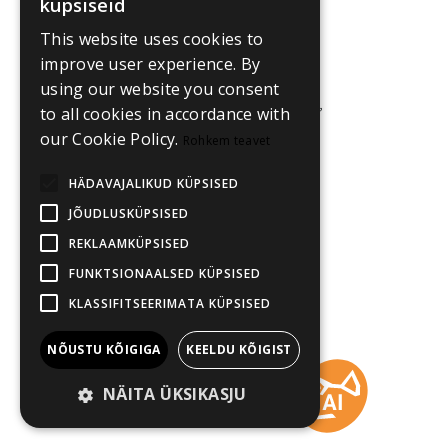
küpsiseid
This website uses cookies to
improve user experience. By
Merili Laur
using our website you consent
Filmimaterjalide koordinaator,
to all cookies in accordance with
filmilogistik
our Cookie Policy.
Rohkem teavet
merili.laur@poff.ee
HÄDAVAJALIKUD KÜPSISED
JÕUDLUSKÜPSISED
REKLAAMKÜPSISED
FUNKTSIONAALSED KÜPSISED
KLASSIFITSEERIMATA KÜPSISED
Andreas Jõesaar
Peaprojektsionist
NÕUSTU KÕIGIGA
KEELDU KÕIGIST
andreas.joesaar@poff.ee
NÄITA ÜKSIKASJU