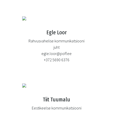
Egle Loor
Rahvusvahelise kommunikatsiooni
juht
egle.loor@poff.ee
+372 5690 6376
Tiit Tuumalu
Eestikeelse kommunikatsiooni