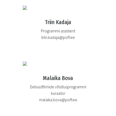
Triin Kadaja
Programmi assistent
triin.kadaja@poff.ee
Malaika Bova
Debüütfilmide võistlusprogrammi
kuraator
malaika.bova@poff.ee