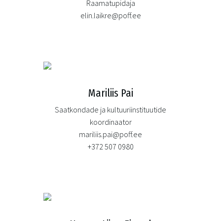
Raamatupidaja
elin.laikre@poff.ee
Mariliis Pai
Saatkondade ja kultuuriinstituutide
koordinaator
mariliis.pai@poff.ee
+372 507 0980