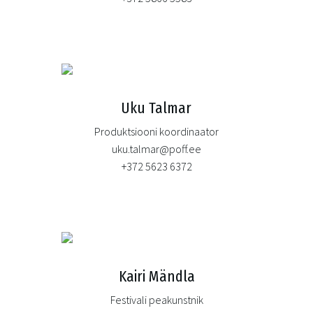
Uku Talmar
Produktsiooni koordinaator
uku.talmar@poff.ee
+372 5623 6372
Kairi Mändla
Festivali peakunstnik