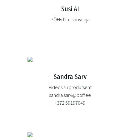
Susi AI
PÖFFi filmisoovitaja
Sandra Sarv
Videosisu produtsent
sandra.sarv@poff.ee
+372 59197049