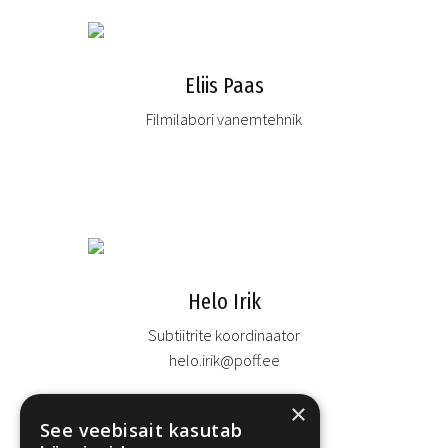
Eliis Paas
Filmilabori vanemtehnik
Helo Irik
Subtiitrite koordinaator
helo.irik@poff.ee
×
See veebisait kasutab