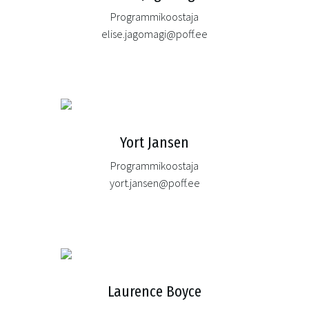
Programmikoostaja
elise.jagomagi@poff.ee
Yort Jansen
Programmikoostaja
yort.jansen@poff.ee
Laurence Boyce