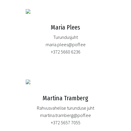
Maria Plees
Turundusjuht
maria.plees@poff.ee
+372 5660 6236
Martina Tramberg
Rahvusvahelise turunduse juht
martina.tramberg@poff.ee
+372 5657 7055